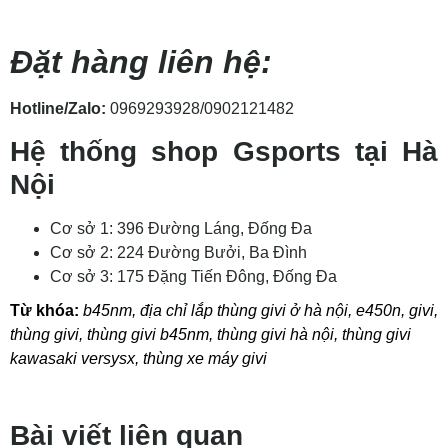
Đặt hàng liên hệ:
Hotline/Zalo:
0969293928/0902121482
Hệ thống
shop
Gsports tại Hà
Nội
Cơ sở 1: 396 Đường Láng, Đống Đa
Cơ sở 2: 224 Đường Bưởi, Ba Đình
Cơ sở 3: 175 Đặng Tiến Đông, Đống Đa
Từ khóa:
b45nm
,
địa chỉ lắp thùng givi ở hà nội
,
e450n
,
givi
,
thùng givi
,
thùng givi b45nm
,
thùng givi hà nội
,
thùng givi
kawasaki versysx
,
thùng xe máy givi
Bài viết liên quan