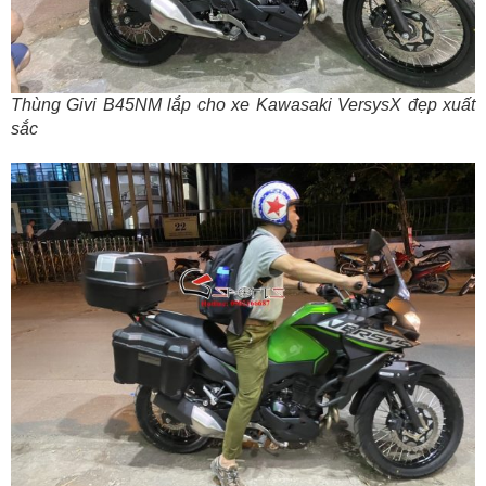
Thùng Givi B45NM lắp cho xe Kawasaki VersysX đẹp xuất
sắc