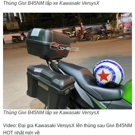
Thùng Givi B45NM lắp xe Kawasaki VersysX
Thùng Givi B45NM lắp xe Kawasaki VersysX
Video: Đại gia Kawasaki VersysX lên thùng sau Givi B45NM
HOT nhất mới về