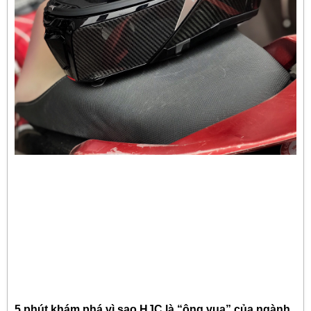
5 phút khám phá vì sao HJC là “ông vua” của ngành