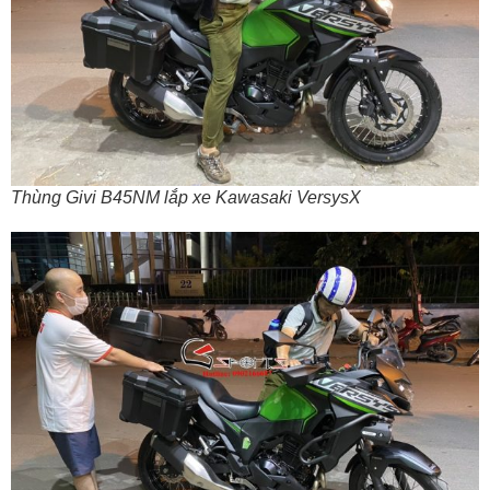
Thùng Givi B45NM lắp xe Kawasaki VersysX