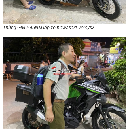
Thùng Givi B45NM lắp xe Kawasaki VersysX