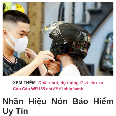
XEM THÊM:
Chất chơi, độ thùng Givi cho xe
Cào Cào WR155 chỉ để đi ship bánh
Nhãn Hiệu Nón Bảo Hiểm
Uy Tín