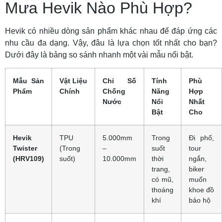
Mưa Hevik Nào Phù Hợp?
Hevik có nhiều dòng sản phẩm khác nhau để đáp ứng các
nhu cầu đa dạng. Vậy, đâu là lựa chọn tốt nhất cho bạn?
Dưới đây là bảng so sánh nhanh một vài mẫu nổi bật.
Mẫu Sản
Vật Liệu
Chỉ Số
Tính
Phù
Phẩm
Chính
Chống
Năng
Hợp
Nước
Nổi
Nhất
Bật
Cho
Hevik
TPU
5.000mm
Trong
Đi phố,
Twister
(Trong
–
suốt
tour
(HRV109)
suốt)
10.000mm
thời
ngắn,
trang,
biker
có mũ,
muốn
thoáng
khoe đồ
khí
bảo hộ