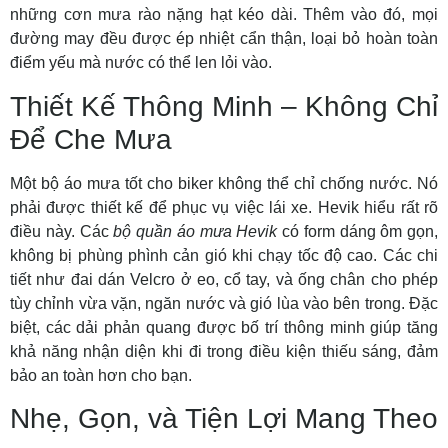
những cơn mưa rào nặng hạt kéo dài. Thêm vào đó, mọi
đường may đều được ép nhiệt cẩn thận, loại bỏ hoàn toàn
điểm yếu mà nước có thể len lỏi vào.
Thiết Kế Thông Minh – Không Chỉ
Để Che Mưa
Một bộ áo mưa tốt cho biker không thể chỉ chống nước. Nó
phải được thiết kế để phục vụ việc lái xe. Hevik hiểu rất rõ
điều này. Các
bộ quần áo mưa Hevik
có form dáng ôm gọn,
không bị phùng phình cản gió khi chạy tốc độ cao. Các chi
tiết như đai dán Velcro ở eo, cổ tay, và ống chân cho phép
tùy chỉnh vừa vặn, ngăn nước và gió lùa vào bên trong. Đặc
biệt, các dải phản quang được bố trí thông minh giúp tăng
khả năng nhận diện khi đi trong điều kiện thiếu sáng, đảm
bảo an toàn hơn cho bạn.
Nhẹ, Gọn, và Tiện Lợi Mang Theo