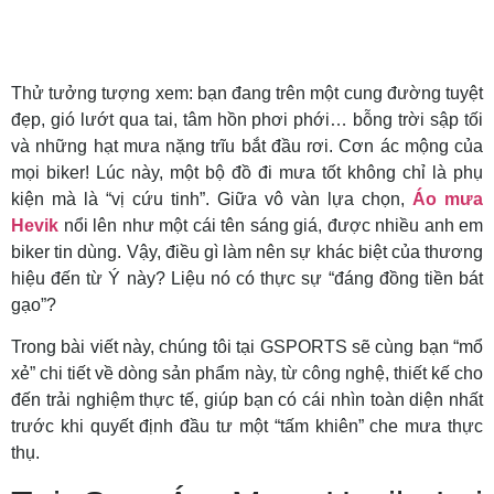
Thử tưởng tượng xem: bạn đang trên một cung đường tuyệt
đẹp, gió lướt qua tai, tâm hồn phơi phới… bỗng trời sập tối
và những hạt mưa nặng trĩu bắt đầu rơi. Cơn ác mộng của
mọi biker! Lúc này, một bộ đồ đi mưa tốt không chỉ là phụ
kiện mà là “vị cứu tinh”. Giữa vô vàn lựa chọn,
Áo mưa
Hevik
nổi lên như một cái tên sáng giá, được nhiều anh em
biker tin dùng. Vậy, điều gì làm nên sự khác biệt của thương
hiệu đến từ Ý này? Liệu nó có thực sự “đáng đồng tiền bát
gạo”?
Trong bài viết này, chúng tôi tại GSPORTS sẽ cùng bạn “mổ
xẻ” chi tiết về dòng sản phẩm này, từ công nghệ, thiết kế cho
đến trải nghiệm thực tế, giúp bạn có cái nhìn toàn diện nhất
trước khi quyết định đầu tư một “tấm khiên” che mưa thực
thụ.