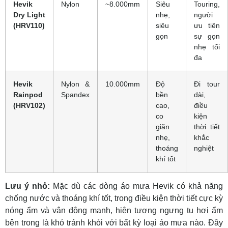
Hevik
Nylon
~8.000mm
Siêu
Touring,
Dry Light
nhẹ,
người
(HRV110)
siêu
ưu tiên
gọn
sự gọn
nhẹ tối
đa
Hevik
Nylon &
10.000mm
Độ
Đi tour
Rainpod
Spandex
bền
dài,
(HRV102)
cao,
điều
co
kiện
giãn
thời tiết
nhẹ,
khắc
thoáng
nghiệt
khí tốt
Lưu ý nhỏ:
Mặc dù các dòng áo mưa Hevik có khả năng
chống nước và thoáng khí tốt, trong điều kiện thời tiết cực kỳ
nóng ẩm và vận động mạnh, hiện tượng ngưng tụ hơi ẩm
bên trong là khó tránh khỏi với bất kỳ loại áo mưa nào. Đây