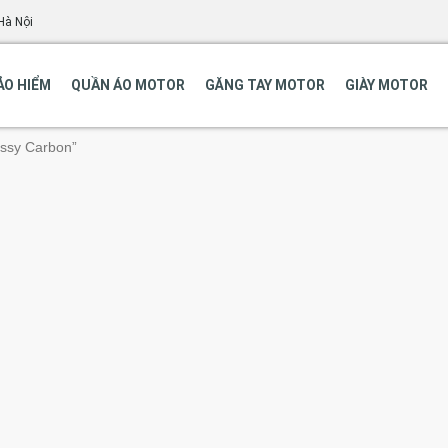
Hà Nội
ẢO HIỂM
QUẦN ÁO MOTOR
GĂNG TAY MOTOR
GIÀY MOTOR
ssy Carbon”