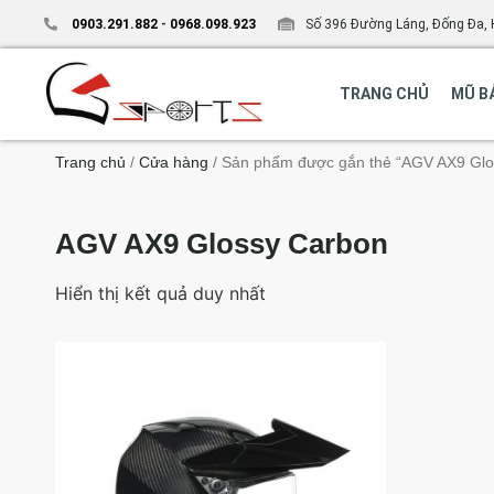
0903.291.882
-
0968.098.923
Số 396 Đường Láng, Đống Đa, 
TRANG CHỦ
MŨ B
Trang chủ
/
Cửa hàng
/ Sản phẩm được gắn thẻ “AGV AX9 Glo
AGV AX9 Glossy Carbon
Hiển thị kết quả duy nhất