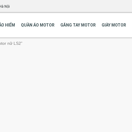
Hà Nội
ẢO HIỂM
QUẦN ÁO MOTOR
GĂNG TAY MOTOR
GIÀY MOTOR
tor nữ LS2”