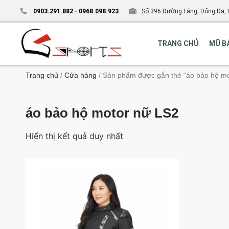
0903.291.882
-
0968.098.923
Số 396 Đường Láng, Đống Đa, 
TRANG CHỦ
MŨ B
Trang chủ
/
Cửa hàng
/ Sản phẩm được gắn thẻ “áo bảo hộ mo
áo bảo hộ motor nữ LS2
Hiển thị kết quả duy nhất