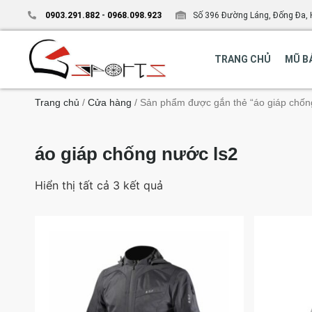
0903.291.882
-
0968.098.923
Số 396 Đường Láng, Đống Đa, 
TRANG CHỦ
MŨ B
Trang chủ
/
Cửa hàng
/ Sản phẩm được gắn thẻ “áo giáp chốn
áo giáp chống nước ls2
Hiển thị tất cả 3 kết quả