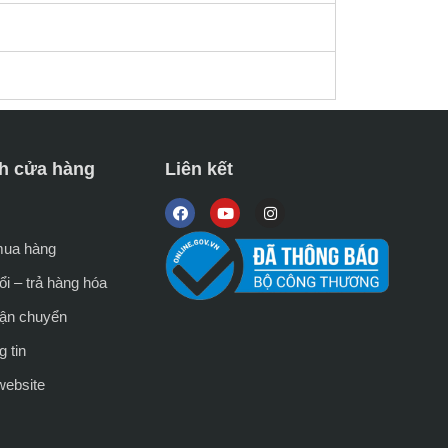
h cửa hàng
Liên kết
mua hàng
i – trả hàng hóa
vận chuyển
 tin
website