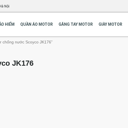
Hà Nội
ẢO HIỂM
QUẦN ÁO MOTOR
GĂNG TAY MOTOR
GIÀY MOTOR
or chống nước Scoyco JK176”
yco JK176