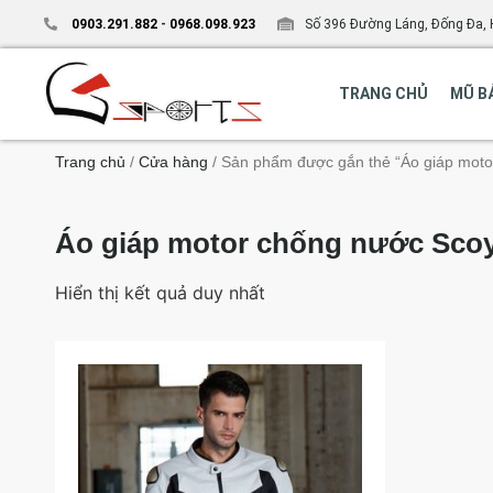
0903.291.882
-
0968.098.923
Số 396 Đường Láng, Đống Đa, 
TRANG CHỦ
MŨ B
Trang chủ
/
Cửa hàng
/ Sản phẩm được gắn thẻ “Áo giáp mot
Áo giáp motor chống nước Sco
Hiển thị kết quả duy nhất