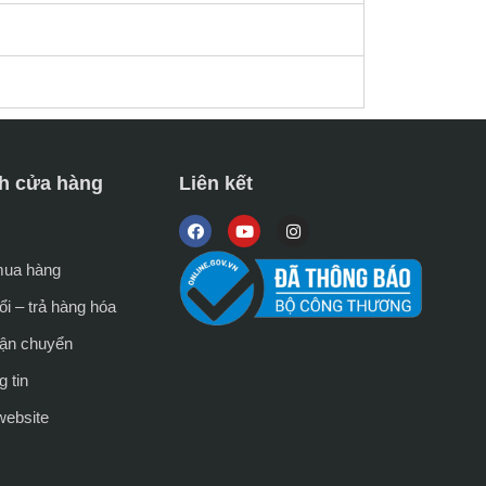
h cửa hàng
Liên kết
mua hàng
i – trả hàng hóa
vận chuyển
 tin
website