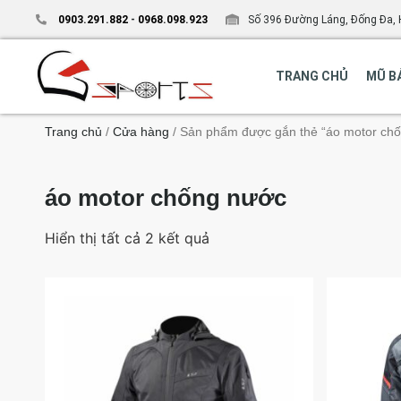
0903.291.882
-
0968.098.923
Số 396 Đường Láng, Đống Đa, 
TRANG CHỦ
MŨ B
Trang chủ
/
Cửa hàng
/ Sản phẩm được gắn thẻ “áo motor ch
áo motor chống nước
Hiển thị tất cả 2 kết quả