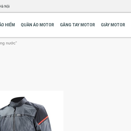
Hà Nội
ẢO HIỂM
QUẦN ÁO MOTOR
GĂNG TAY MOTOR
GIÀY MOTOR
ống nước”