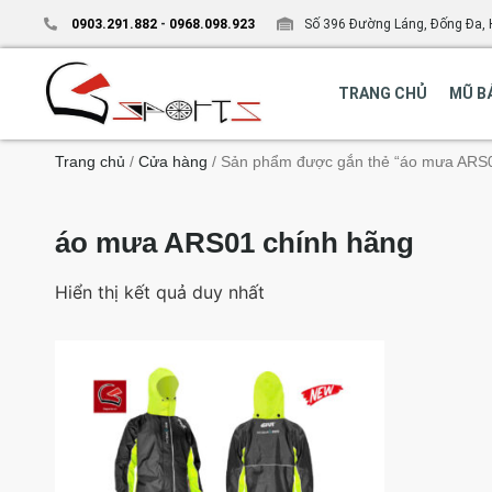
0903.291.882
-
0968.098.923
Số 396 Đường Láng, Đống Đa, 
TRANG CHỦ
MŨ B
Trang chủ
/
Cửa hàng
/ Sản phẩm được gắn thẻ “áo mưa ARS0
áo mưa ARS01 chính hãng
Hiển thị kết quả duy nhất