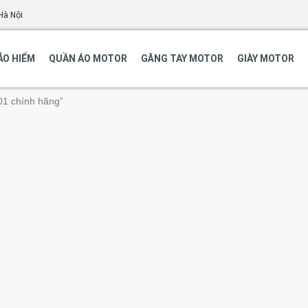
Hà Nội
ẢO HIỂM
QUẦN ÁO MOTOR
GĂNG TAY MOTOR
GIÀY MOTOR
1 chính hãng”