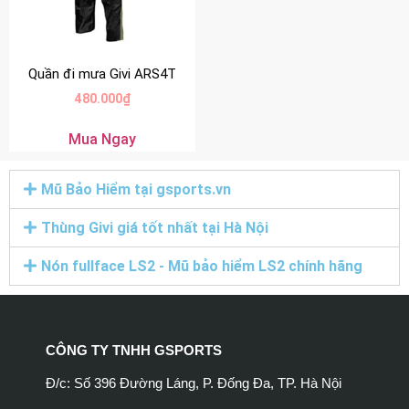
Quần đi mưa Givi ARS4T
480.000
₫
Mua Ngay
Mũ Bảo Hiểm tại gsports.vn
Thùng Givi giá tốt nhất tại Hà Nội
Nón fullface LS2 - Mũ bảo hiểm LS2 chính hãng
CÔNG TY TNHH GSPORTS
Đ/c: Số 396 Đường Láng, P. Đống Đa, TP. Hà Nội