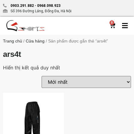
0903.291.882
-
0968.098.923
Số 396 Đường Láng, Đống Đa, Hà Nội
0
Trang chủ
/
Cửa hàng
/ Sản phẩm được gắn thẻ “ars4t”
ars4t
Hiển thị kết quả duy nhất