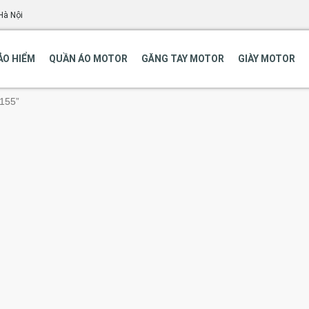
Hà Nội
ẢO HIỂM
QUẦN ÁO MOTOR
GĂNG TAY MOTOR
GIÀY MOTOR
x155”