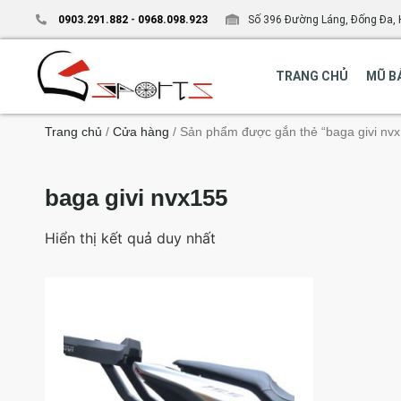
0903.291.882
-
0968.098.923
Số 396 Đường Láng, Đống Đa, 
TRANG CHỦ
MŨ B
Trang chủ
/
Cửa hàng
/ Sản phẩm được gắn thẻ “baga givi nv
baga givi nvx155
Hiển thị kết quả duy nhất