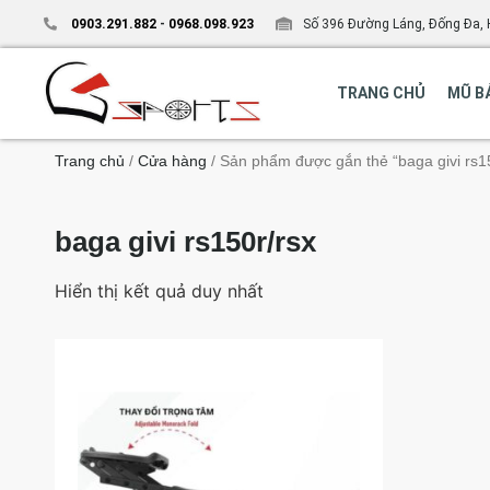
0903.291.882
-
0968.098.923
Số 396 Đường Láng, Đống Đa, 
TRANG CHỦ
MŨ B
Trang chủ
/
Cửa hàng
/ Sản phẩm được gắn thẻ “baga givi rs15
baga givi rs150r/rsx
Hiển thị kết quả duy nhất