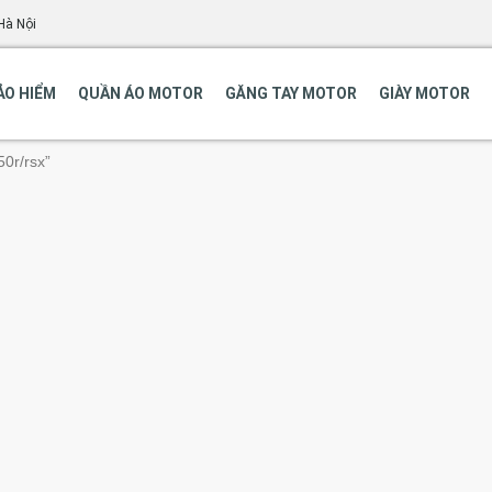
Hà Nội
ẢO HIỂM
QUẦN ÁO MOTOR
GĂNG TAY MOTOR
GIÀY MOTOR
0r/rsx”