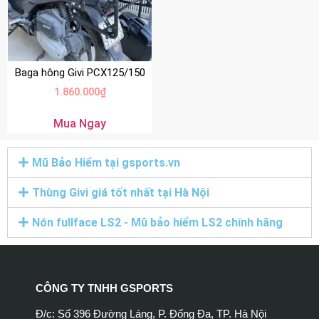
Baga hông Givi PCX125/150
1.860.000
₫
Mua Ngay
Mũ Bảo Hiểm tại gsports.vn
Thùng Givi giá tốt nhất tại Hà Nội
Nón fullface LS2 - Mũ bảo hiểm LS2 chính hãng
CÔNG TY TNHH GSPORTS
Đ/c: Số 396 Đường Láng, P. Đống Đa, TP. Hà Nội