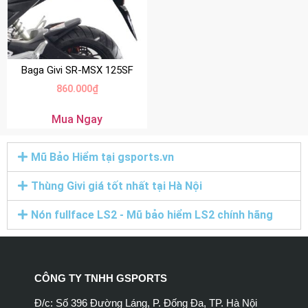
Baga Givi SR-MSX 125SF
860.000
₫
Mua Ngay
Mũ Bảo Hiểm tại gsports.vn
Thùng Givi giá tốt nhất tại Hà Nội
Nón fullface LS2 - Mũ bảo hiểm LS2 chính hãng
CÔNG TY TNHH GSPORTS
Đ/c: Số 396 Đường Láng, P. Đống Đa, TP. Hà Nội