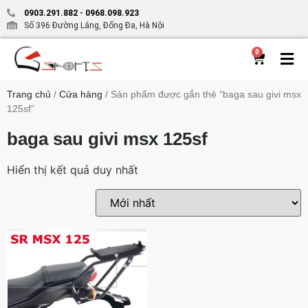
0903.291.882
-
0968.098.923
Số 396 Đường Láng, Đống Đa, Hà Nội
0
Trang chủ
/
Cửa hàng
/ Sản phẩm được gắn thẻ “baga sau givi msx
125sf”
baga sau givi msx 125sf
Hiển thị kết quả duy nhất