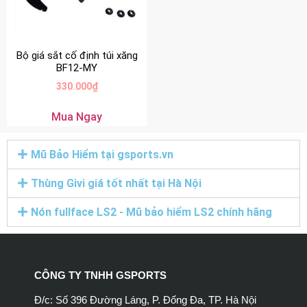
Bộ giá sắt cố định túi xăng
BF12-MY
330.000
₫
Mua Ngay
Mũ Bảo Hiểm tại gsports.vn
Thùng Givi giá tốt nhất tại Hà Nội
Nón fullface LS2 - Mũ bảo hiểm LS2 chính hãng
CÔNG TY TNHH GSPORTS
Đ/c: Số 396 Đường Láng, P. Đống Đa, TP. Hà Nội