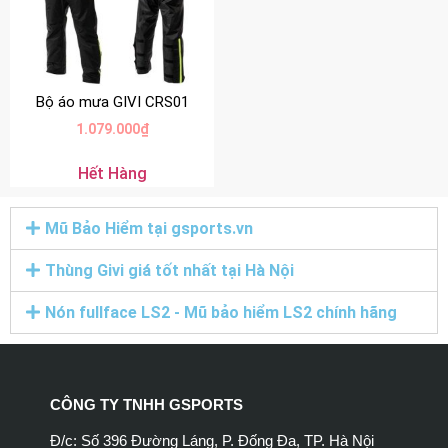
Bộ áo mưa GIVI CRS01
1.079.000
₫
Hết Hàng
Mũ Bảo Hiểm tại gsports.vn
Thùng Givi giá tốt nhất tại Hà Nội
Nón fullface LS2 - Mũ bảo hiểm LS2 chính hãng
CÔNG TY TNHH GSPORTS
Đ/c: Số 396 Đường Láng, P. Đống Đa, TP. Hà Nội