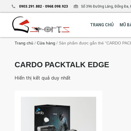
0903.291.882
-
0968.098.923
Số 396 Đường Láng, Đống Đa, 
TRANG CHỦ
MŨ B
Trang chủ
/
Cửa hàng
/ Sản phẩm được gắn thẻ “CARDO PA
CARDO PACKTALK EDGE
Hiển thị kết quả duy nhất