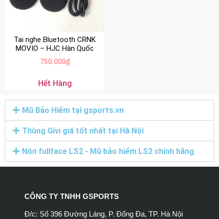
Tai nghe Bluetooth CRNK
MOVIO – HJC Hàn Quốc
750.000
₫
Hết Hàng
Mũ Bảo Hiểm tại gsports.vn
Thùng Givi giá tốt nhất tại Hà Nội
Nón fullface LS2 - Mũ bảo hiểm LS2 chính hãng
CÔNG TY TNHH GSPORTS
Đ/c: Số 396 Đường Láng, P. Đống Đa, TP. Hà Nội