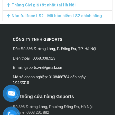
Thùng Givi giá tốt nhất tại Hà Nội
Nón fullface LS2 - Mũ bảo hiểm LS2 chính hãng
CÔNG TY TNHH GSPORTS
Đ/c: Số 396 Đường Láng, P. Đống Đa, TP. Hà Nội
Điện thoại: 0968.098.923
Email:
gsports.vn@gmail.com
Mã số doanh nghiệp: 0108488784 cấp ngày
1/11/2018
Hệ thống cửa hàng Gsports
Số 396 Đường Láng, Phường Đống Đa, Hà Nội
Hotline: 0903 291 882