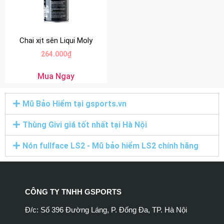
Chai xịt sên Liqui Moly
264.000
₫
Mua Ngay
Mũ Bảo Hiểm tại gsports.vn
Thùng Givi giá tốt nhất tại Hà Nội
Nón fullface LS2 - Mũ bảo hiểm LS2 chính hãng
CÔNG TY TNHH GSPORTS
Đ/c: Số 396 Đường Láng, P. Đống Đa, TP. Hà Nội