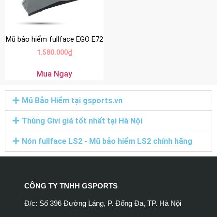
Mũ bảo hiểm fullface EGO E72
1.580.000
₫
Mua Ngay
Mũ Bảo Hiểm tại gsports.vn
Thùng Givi giá tốt nhất tại Hà Nội
Nón fullface LS2 - Mũ bảo hiểm LS2 chính hãng
CÔNG TY TNHH GSPORTS
Đ/c: Số 396 Đường Láng, P. Đống Đa, TP. Hà Nội