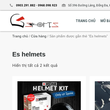
0903.291.882
-
0968.098.923
Số 396 Đường Láng, Đống Đa, 
TRANG CHỦ
MŨ B
Trang chủ
/
Cửa hàng
/ Sản phẩm được gắn thẻ “Es helmets”
Es helmets
Hiển thị tất cả 2 kết quả