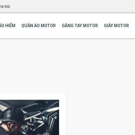
Hà Nội
ẢO HIỂM
QUẦN ÁO MOTOR
GĂNG TAY MOTOR
GIÀY MOTOR