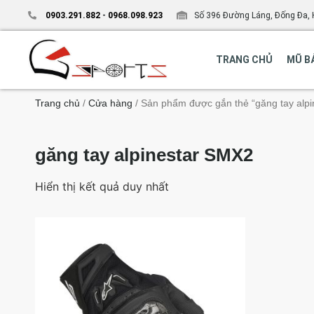
0903.291.882
-
0968.098.923
Số 396 Đường Láng, Đống Đa, 
TRANG CHỦ
MŨ B
Trang chủ
/
Cửa hàng
/ Sản phẩm được gắn thẻ “găng tay alp
găng tay alpinestar SMX2
Hiển thị kết quả duy nhất