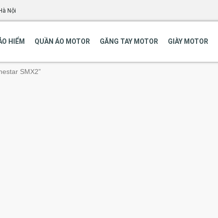
Hà Nội
ẢO HIỂM
QUẦN ÁO MOTOR
GĂNG TAY MOTOR
GIÀY MOTOR
inestar SMX2”