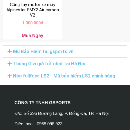
Găng tay motor xe máy
Alpinestar SMX2 Air carbon
V2
1.900.000
₫
Mua Ngay
Mũ Bảo Hiểm tại gsports.vn
Thùng Givi giá tốt nhất tại Hà Nội
Nón fullface LS2 - Mũ bảo hiểm LS2 chính hãng
CÔNG TY TNHH GSPORTS
Đ/c: Số 396 Đường Láng, P. Đống Đa, TP. Hà Nội
Điện thoại: 0968.098.923