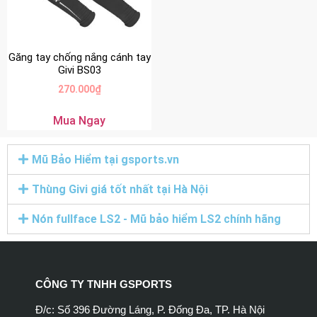
Găng tay chống nắng cánh tay
Givi BS03
270.000
₫
Mua Ngay
Mũ Bảo Hiểm tại gsports.vn
Thùng Givi giá tốt nhất tại Hà Nội
Nón fullface LS2 - Mũ bảo hiểm LS2 chính hãng
CÔNG TY TNHH GSPORTS
Đ/c: Số 396 Đường Láng, P. Đống Đa, TP. Hà Nội