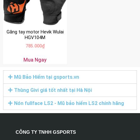
Găng tay motor Hevik Wulai
HGV104M
785.000
₫
Mua Ngay
Mũ Bảo Hiểm tại gsports.vn
Thùng Givi giá tốt nhất tại Hà Nội
Nón fullface LS2 - Mũ bảo hiểm LS2 chính hãng
CÔNG TY TNHH GSPORTS