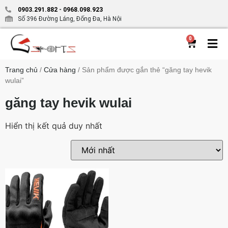
0903.291.882
-
0968.098.923
Số 396 Đường Láng, Đống Đa, Hà Nội
0
Trang chủ
/
Cửa hàng
/ Sản phẩm được gắn thẻ “găng tay hevik
wulai”
găng tay hevik wulai
Hiển thị kết quả duy nhất