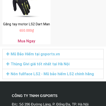
Găng tay motor LS2 Dart Man
650.000
₫
Mua Ngay
Mũ Bảo Hiểm tại gsports.vn
Thùng Givi giá tốt nhất tại Hà Nội
Nón fullface LS2 - Mũ bảo hiểm LS2 chính hãng
CÔNG TY TNHH GSPORTS
Đ/c: Số 396 Đường Láng, P. Đống Đa, TP. Hà Nội