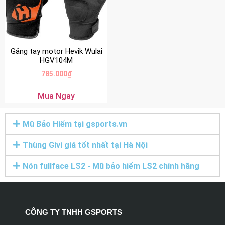
Găng tay motor Hevik Wulai
HGV104M
785.000
₫
Mua Ngay
Mũ Bảo Hiểm tại gsports.vn
Thùng Givi giá tốt nhất tại Hà Nội
Nón fullface LS2 - Mũ bảo hiểm LS2 chính hãng
CÔNG TY TNHH GSPORTS