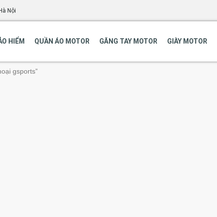
Hà Nội
ẢO HIỂM
QUẦN ÁO MOTOR
GĂNG TAY MOTOR
GIÀY MOTOR
oại gsports”