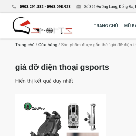
0903.291.882
-
0968.098.923
Số 396 Đường Láng, Đống Đa, 
TRANG CHỦ
MŨ B
Trang chủ
/
Cửa hàng
/ Sản phẩm được gắn thẻ “giá đỡ điện th
giá đỡ điện thoại gsports
Hiển thị kết quả duy nhất