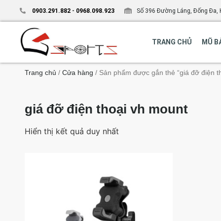
0903.291.882
-
0968.098.923
Số 396 Đường Láng, Đống Đa, 
TRANG CHỦ
MŨ B
Trang chủ
/
Cửa hàng
/ Sản phẩm được gắn thẻ “giá đỡ điện t
giá đỡ điện thoại vh mount
Hiển thị kết quả duy nhất