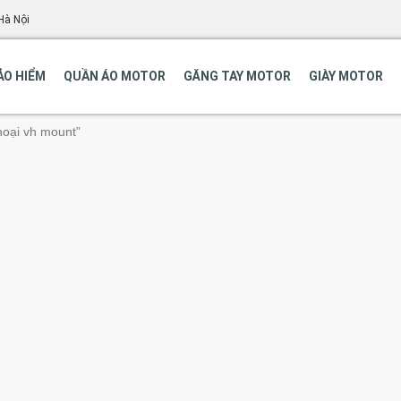
Hà Nội
ẢO HIỂM
QUẦN ÁO MOTOR
GĂNG TAY MOTOR
GIÀY MOTOR
hoại vh mount”