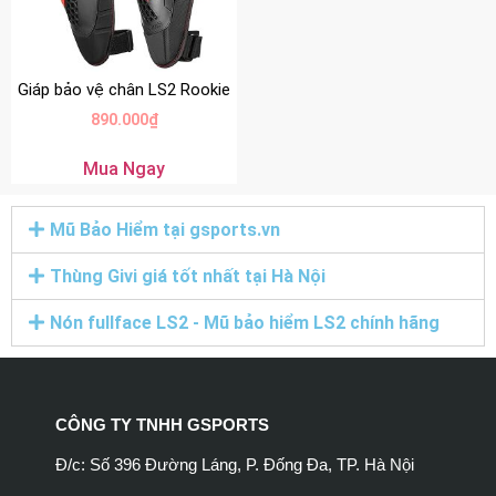
Giáp bảo vệ chân LS2 Rookie
890.000
₫
Mua Ngay
Mũ Bảo Hiểm tại gsports.vn
Thùng Givi giá tốt nhất tại Hà Nội
Nón fullface LS2 - Mũ bảo hiểm LS2 chính hãng
CÔNG TY TNHH GSPORTS
Đ/c: Số 396 Đường Láng, P. Đống Đa, TP. Hà Nội