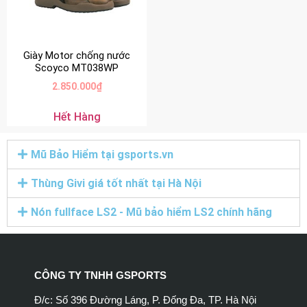
Giày Motor chống nước
Scoyco MT038WP
2.850.000
₫
Hết Hàng
Mũ Bảo Hiểm tại gsports.vn
Thùng Givi giá tốt nhất tại Hà Nội
Nón fullface LS2 - Mũ bảo hiểm LS2 chính hãng
CÔNG TY TNHH GSPORTS
Đ/c: Số 396 Đường Láng, P. Đống Đa, TP. Hà Nội