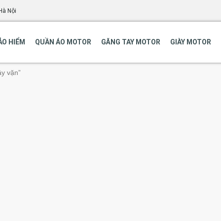
Hà Nội
ẢO HIỂM
QUẦN ÁO MOTOR
GĂNG TAY MOTOR
GIÀY MOTOR
ây vặn”