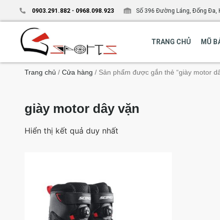
0903.291.882
-
0968.098.923
Số 396 Đường Láng, Đống Đa, 
TRANG CHỦ
MŨ B
Trang chủ
/
Cửa hàng
/ Sản phẩm được gắn thẻ “giày motor d
giày motor dây vặn
Hiển thị kết quả duy nhất