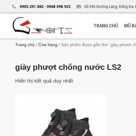
0903.291.882
-
0968.098.923
Số 396 Đường Láng, Đống Đa, 
TRANG CHỦ
MŨ B
Trang chủ
/
Cửa hàng
/ Sản phẩm được gắn thẻ “giày phượt c
giày phượt chống nước LS2
Hiển thị kết quả duy nhất