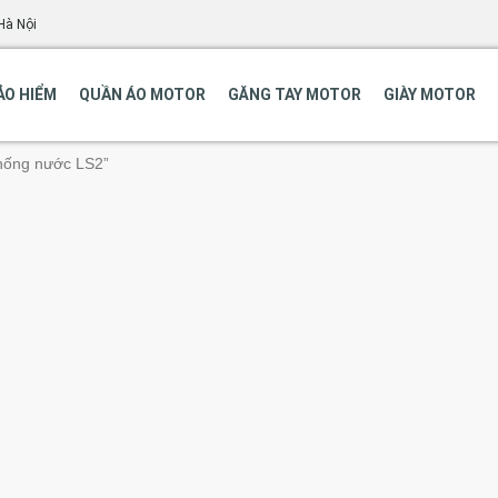
Hà Nội
ẢO HIỂM
QUẦN ÁO MOTOR
GĂNG TAY MOTOR
GIÀY MOTOR
hống nước LS2”