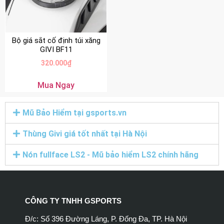
Bộ giá sắt cố định túi xăng
GIVI BF11
320.000
₫
Mua Ngay
Mũ Bảo Hiểm tại gsports.vn
Thùng Givi giá tốt nhất tại Hà Nội
Nón fullface LS2 - Mũ bảo hiểm LS2 chính hãng
CÔNG TY TNHH GSPORTS
Đ/c: Số 396 Đường Láng, P. Đống Đa, TP. Hà Nội