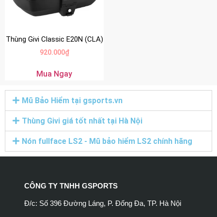
Thùng Givi Classic E20N (CLA)
920.000
₫
Mua Ngay
Mũ Bảo Hiểm tại gsports.vn
Thùng Givi giá tốt nhất tại Hà Nội
Nón fullface LS2 - Mũ bảo hiểm LS2 chính hãng
CÔNG TY TNHH GSPORTS
Đ/c: Số 396 Đường Láng, P. Đống Đa, TP. Hà Nội