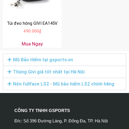
Túi đeo hông GIVI EA145V
490.000
₫
Mua Ngay
Mũ Bảo Hiểm tại gsports.vn
Thùng Givi giá tốt nhất tại Hà Nội
Nón fullface LS2 - Mũ bảo hiểm LS2 chính hãng
CÔNG TY TNHH GSPORTS
Đ/c: Số 396 Đường Láng, P. Đống Đa, TP. Hà Nội