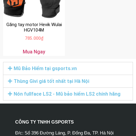
Găng tay motor Hevik Wulai
HGV104M
785.000
₫
Mua Ngay
Mũ Bảo Hiểm tại gsports.vn
Thùng Givi giá tốt nhất tại Hà Nội
Nón fullface LS2 - Mũ bảo hiểm LS2 chính hãng
CÔNG TY TNHH GSPORTS
Đ/c: Số 396 Đường Láng, P. Đống Đa, TP. Hà Nội