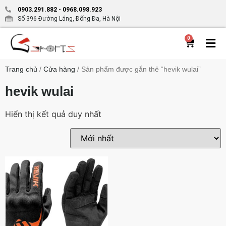
0903.291.882
-
0968.098.923
Số 396 Đường Láng, Đống Đa, Hà Nội
0
Trang chủ
/
Cửa hàng
/ Sản phẩm được gắn thẻ “hevik wulai”
hevik wulai
Hiển thị kết quả duy nhất