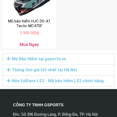
Mũ bảo hiểm HJC DS-X1
Tactic MC47SF
3.900.000
₫
Mua Ngay
Mũ Bảo Hiểm tại gsports.vn
Thùng Givi giá tốt nhất tại Hà Nội
Nón fullface LS2 - Mũ bảo hiểm LS2 chính hãng
CÔNG TY TNHH GSPORTS
Đ/c: Số 396 Đường Láng, P. Đống Đa, TP. Hà Nội