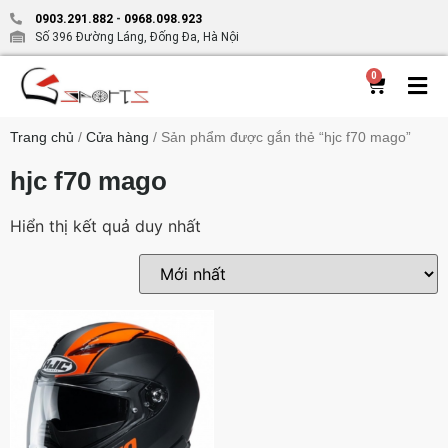
0903.291.882
-
0968.098.923
Số 396 Đường Láng, Đống Đa, Hà Nội
0
Trang chủ
/
Cửa hàng
/ Sản phẩm được gắn thẻ “hjc f70 mago”
hjc f70 mago
Hiển thị kết quả duy nhất