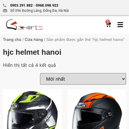
0903.291.882
-
0968.098.923
Số 396 Đường Láng, Đống Đa, Hà Nội
0
Trang chủ
/
Cửa hàng
/ Sản phẩm được gắn thẻ “hjc helmet hanoi”
hjc helmet hanoi
Hiển thị tất cả 4 kết quả