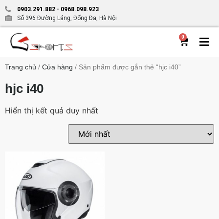
0903.291.882
-
0968.098.923
Số 396 Đường Láng, Đống Đa, Hà Nội
0
Trang chủ
/
Cửa hàng
/ Sản phẩm được gắn thẻ “hjc i40”
hjc i40
Hiển thị kết quả duy nhất