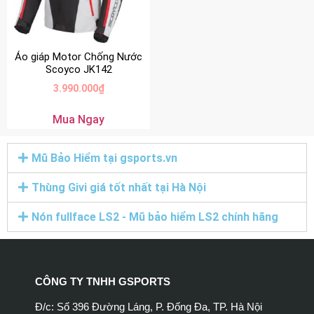
Áo giáp Motor Chống Nước
Scoyco JK142
3.990.000
₫
Mua Ngay
Mũ Bảo Hiểm tại gsports.vn
Thùng Givi giá tốt nhất tại Hà Nội
Nón fullface LS2 - Mũ bảo hiểm LS2 chính hãng
CÔNG TY TNHH GSPORTS
Đ/c: Số 396 Đường Láng, P. Đống Đa, TP. Hà Nội