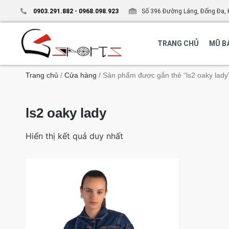
0903.291.882
-
0968.098.923
Số 396 Đường Láng, Đống Đa, 
TRANG CHỦ
MŨ B
Trang chủ
/
Cửa hàng
/ Sản phẩm được gắn thẻ “ls2 oaky lady
ls2 oaky lady
Hiển thị kết quả duy nhất