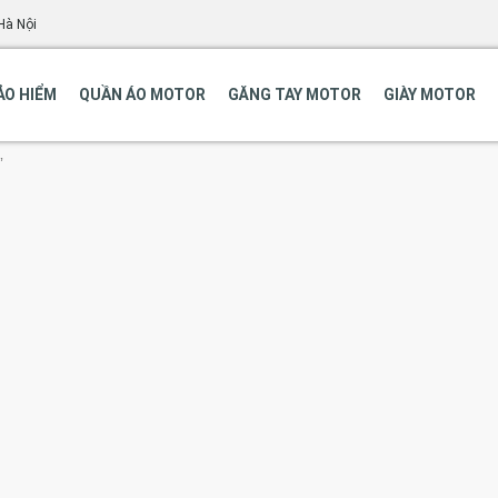
Hà Nội
ẢO HIỂM
QUẦN ÁO MOTOR
GĂNG TAY MOTOR
GIÀY MOTOR
”