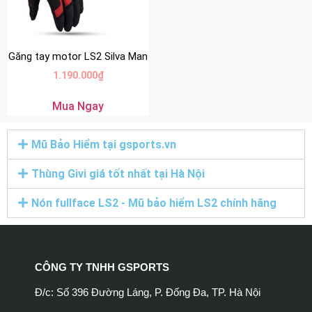
Găng tay motor LS2 Silva Man
1.190.000
₫
Mua Ngay
Mũ Bảo Hiểm tại gsports.vn
Thùng Givi giá tốt nhất tại Hà Nội
Nón fullface LS2 - Mũ bảo hiểm LS2 chính hãng
CÔNG TY TNHH GSPORTS
Đ/c: Số 396 Đường Láng, P. Đống Đa, TP. Hà Nội