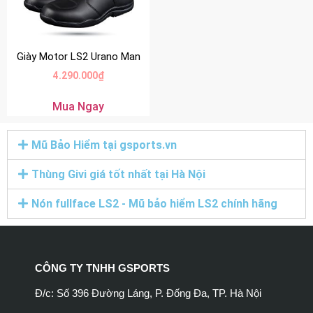
Giày Motor LS2 Urano Man
4.290.000
₫
Mua Ngay
Mũ Bảo Hiểm tại gsports.vn
Thùng Givi giá tốt nhất tại Hà Nội
Nón fullface LS2 - Mũ bảo hiểm LS2 chính hãng
CÔNG TY TNHH GSPORTS
Đ/c: Số 396 Đường Láng, P. Đống Đa, TP. Hà Nội