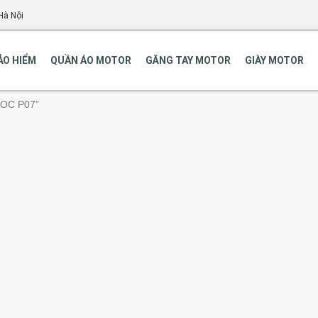
Hà Nội
ẢO HIỂM
QUẦN ÁO MOTOR
GĂNG TAY MOTOR
GIÀY MOTOR
POC P07”