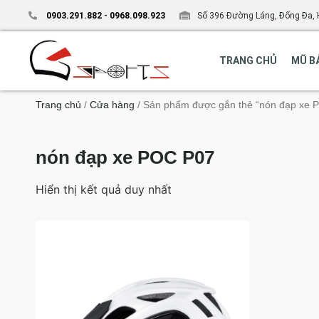
0903.291.882
-
0968.098.923
Số 396 Đường Láng, Đống Đa, 
TRANG CHỦ
MŨ B
Trang chủ
/
Cửa hàng
/ Sản phẩm được gắn thẻ “nón đạp xe 
nón đạp xe POC P07
Hiển thị kết quả duy nhất