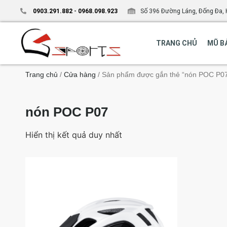
0903.291.882
-
0968.098.923
Số 396 Đường Láng, Đống Đa, 
TRANG CHỦ
MŨ B
Trang chủ
/
Cửa hàng
/ Sản phẩm được gắn thẻ “nón POC P0
nón POC P07
Hiển thị kết quả duy nhất