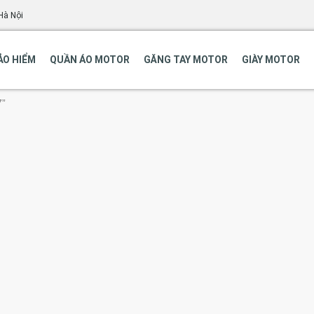
Hà Nội
ẢO HIỂM
QUẦN ÁO MOTOR
GĂNG TAY MOTOR
GIÀY MOTOR
7”