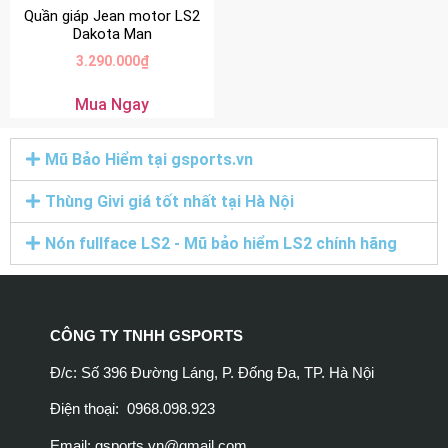
Quần giáp Jean motor LS2
Dakota Man
3.290.000
₫
Mua Ngay
Mũ Bảo Hiểm tại gsports.vn
Thùng Givi giá tốt nhất tại Hà Nội
Nón fullface LS2 - Mũ bảo hiểm LS2 chính hãng
CÔNG TY TNHH GSPORTS
Đ/c: Số 396 Đường Láng, P. Đống Đa, TP. Hà Nội
Điện thoại: 0968.098.923
Email:
gsports.vn@gmail.com