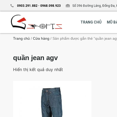
0903.291.882
-
0968.098.923
Số 396 Đường Láng, Đống Đa, 
TRANG CHỦ
MŨ B
Trang chủ
/
Cửa hàng
/ Sản phẩm được gắn thẻ “quần jean ag
quần jean agv
Hiển thị kết quả duy nhất